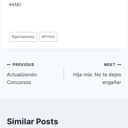
está).
Post
#
pantalones
#
Prints
Tags:
Navegación
PREVIOUS
NEXT
Actualizando
Hija mía: No te dejes
de
Concursos
engañar
entradas
Similar Posts