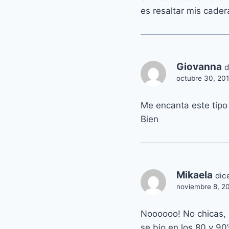
es resaltar mis cade
Giovanna
d
octubre 30, 201
Me encanta este tipo 
Bien
Mikaela
dic
noviembre 8, 20
Noooooo! No chicas, 
se bio en los 80 y 9