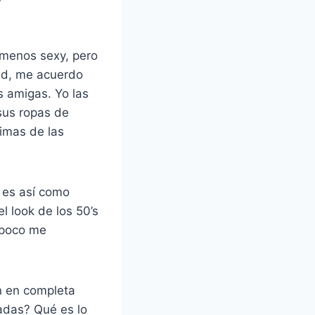
 menos sexy, pero
dad, me acuerdo
 amigas. Yo las
sus ropas de
simas de las
y es así como
l look de los 50’s
mpoco me
én en completa
adas? Qué es lo