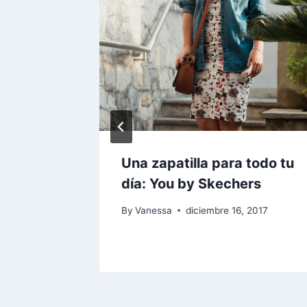
e Edna
Una zapatilla para todo tu
día: You by Skechers
009
By
Vanessa
diciembre 16, 2017