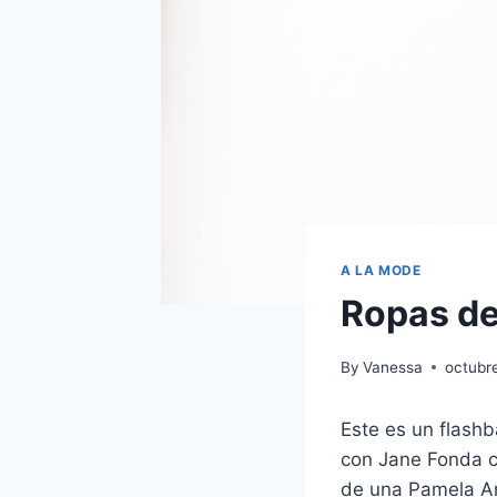
A LA MODE
Ropas de
By
Vanessa
octubr
Este es un flashb
con Jane Fonda c
de una Pamela A