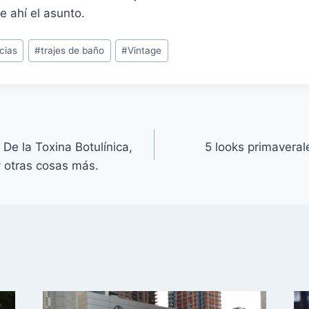
e ahí el asunto.
cias
#
trajes de baño
#
Vintage
De la Toxina Botulínica,
5 looks primavera
y otras cosas más.