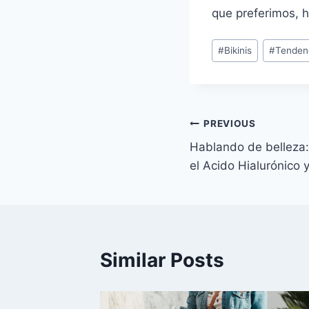
que preferimos, h
Post
#
Bikinis
#
Tenden
Tags:
Navegación
PREVIOUS
Hablando de belleza: 
de
el Acido Hialurónico 
entradas
Similar Posts