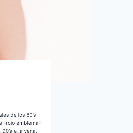
les de los 80’s
os -rojo emblema-
90’a a la vena.