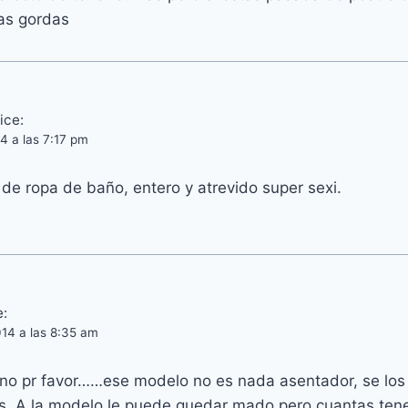
ras gordas
ice:
4 a las 7:17 pm
de ropa de baño, entero y atrevido super sexi.
e:
14 a las 8:35 am
no pr favor……ese modelo no es nada asentador, se los 
0’s. A la modelo le puede quedar mado pero cuantas ten