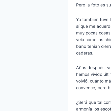
Pero la foto es 
Yo también tuve l
sí que me acuerd
muy pocas cosas-
veía como las chi
baño tenían cierr
caderas.
Años después, vol
hemos vivido últi
volvió, cuánto m
convence, pero b
¿Será que tal com
armonía los esco