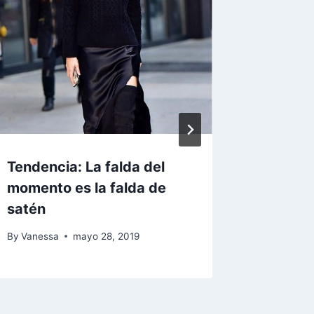
Tendencia: La falda del
#BootC
momento es la falda de
By
Vaness
satén
By
Vanessa
mayo 28, 2019