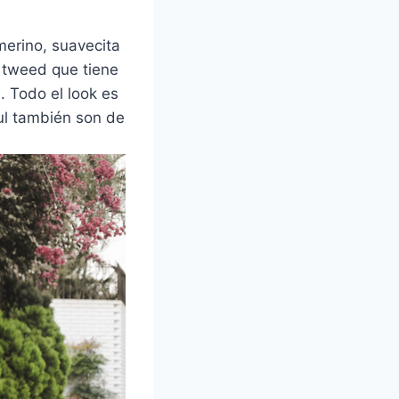
merino, suavecita
e tweed que tiene
. Todo el look es
zul también son de