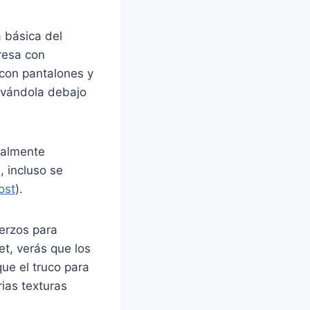
 básica del
resa con
 con pantalones y
evándola debajo
ralmente
, incluso se
ost
).
erzos para
et, verás que los
ue el truco para
ias texturas