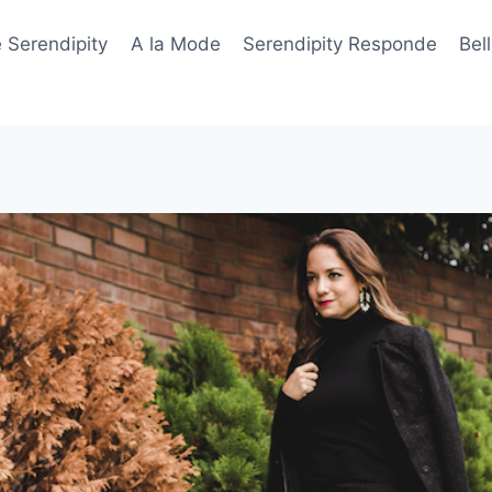
 Serendipity
A la Mode
Serendipity Responde
Bel