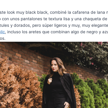
ste look muy black black, combiné la cafarena de lana 
o con unos pantalones te textura lisa y una chaqueta d
zules y dorados, pero súper ligeros y muy, muy elegante
lic
, incluso los aretes que combinan algo de negro y a
os.