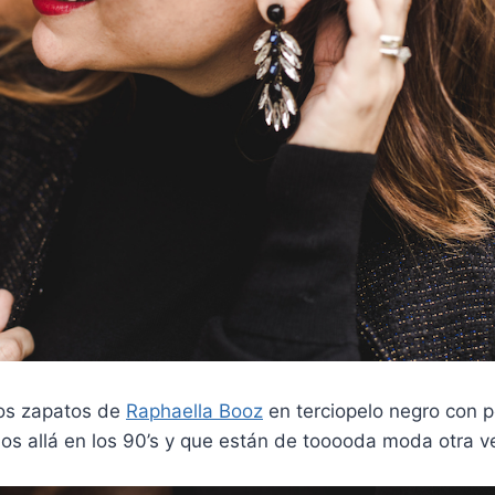
os zapatos de
Raphaella Booz
en terciopelo negro con p
s allá en los 90’s y que están de tooooda moda otra v