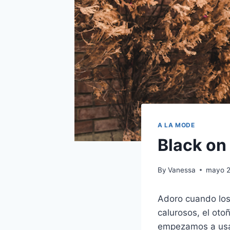
A LA MODE
Black on
By
Vanessa
mayo 2
Adoro cuando los
calurosos, el oto
empezamos a usa