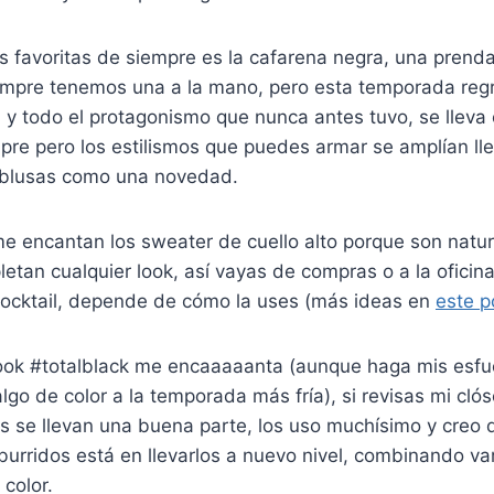
 favoritas de siempre es la cafarena negra, una prenda
iempre tenemos una a la mano, pero esta temporada reg
 y todo el protagonismo que nunca antes tuvo, se lleva
pre pero los estilismos que puedes armar se amplían ll
 blusas como una novedad.
e encantan los sweater de cuello alto porque son natu
etan cualquier look, así vayas de compras o a la oficina
cocktail, depende de cómo la uses (más ideas en
este p
look #totalblack me encaaaaanta (aunque haga mis esfu
lgo de color a la temporada más fría), si revisas mi clós
es se llevan una buena parte, los uso muchísimo y creo q
urridos está en llevarlos a nuevo nivel, combinando var
color.