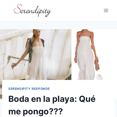
Skip
to
content
SERENDIPITY RESPONDE
Boda en la playa: Qué
me pongo???