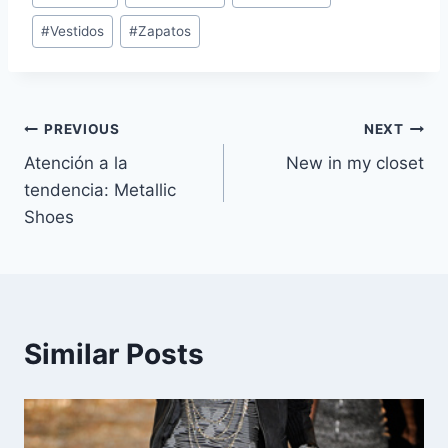
Tags:
#
Vestidos
#
Zapatos
Navegación
PREVIOUS
NEXT
Atención a la
New in my closet
de
tendencia: Metallic
entradas
Shoes
Similar Posts