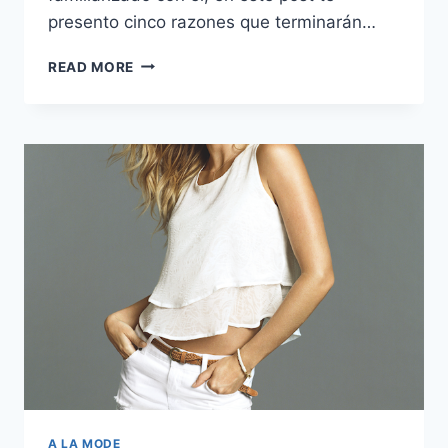
presento cinco razones que terminarán…
TOP
READ MORE
5
RAZONES
PARA
HACER
TUS
COMPRAS
NAVIDEÑAS
EN
EL
CYBER
MONDAY
A LA MODE