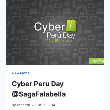
PRIMAVERA
VERANO
214/2015
BY
GISELE
BÜNDCHEN
A LA MODE
Cyber Peru Day
@SagaFalabella
By
Vanessa
julio 15, 2014