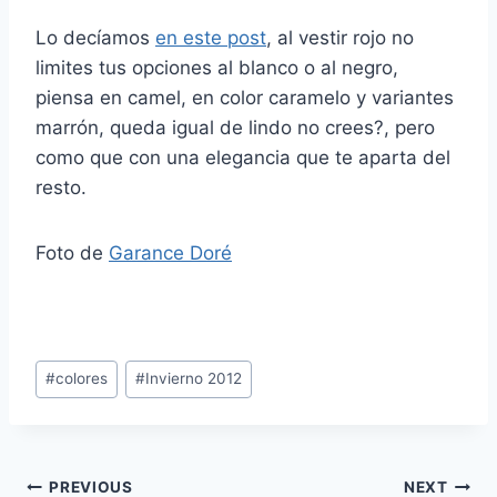
Lo decíamos
en este post
, al vestir rojo no
limites tus opciones al blanco o al negro,
piensa en camel, en color caramelo y variantes
marrón, queda igual de lindo no crees?, pero
como que con una elegancia que te aparta del
resto.
Foto de
Garance Doré
Post
#
colores
#
Invierno 2012
Tags:
Navegación
PREVIOUS
NEXT