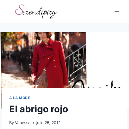
Skip
to
content
A LA MODE
El abrigo rojo
By
Vanessa
julio 25, 2012