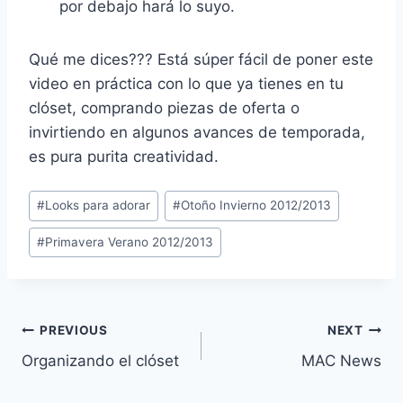
por debajo hará lo suyo.
Qué me dices??? Está súper fácil de poner este
video en práctica con lo que ya tienes en tu
clóset, comprando piezas de oferta o
invirtiendo en algunos avances de temporada,
es pura purita creatividad.
Post
#
Looks para adorar
#
Otoño Invierno 2012/2013
Tags:
#
Primavera Verano 2012/2013
Navegación
PREVIOUS
NEXT
Organizando el clóset
MAC News
de