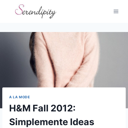
Skip
to
content
A LA MODE
H&M Fall 2012:
Simplemente Ideas