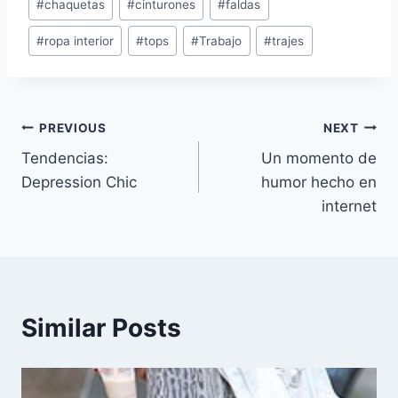
#
chaquetas
#
cinturones
#
faldas
Tags:
#
ropa interior
#
tops
#
Trabajo
#
trajes
Navegación
PREVIOUS
NEXT
Tendencias:
Un momento de
de
Depression Chic
humor hecho en
entradas
internet
Similar Posts